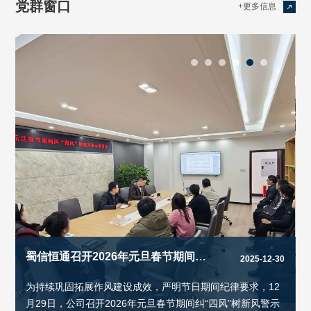
党群窗口
+更多信息

蜀信恒通召开2026年元旦春节期间警示教育会
17
2025-12-30
为持续巩固拓展作风建设成效，严明节日期间纪律要求，12
月29日，公司召开2026年元旦春节期间纠“四风”树新风警示