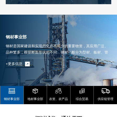
教育专题会。会议由党支部书记杨畅主持，全体职工参会。
钢材事业部
钢材是国家建设和实现四化必不可少的重要物资，其应用广泛、
品种繁多，根据断面形状的不同、钢材一般分为型材、板材、管
材和金属制品四大类，又分为重轨、轻轨、大型型钢、中型型
+更多信息
+更多信息
+更多信息
+更多信息
+更多信息
钢、小型型钢、钢材冷弯型钢，优质型钢、线材、中厚钢板、薄





钢板、电工用硅钢片、带钢、无缝钢管钢材、焊接钢管、金属制
品等品种。钢板按轧制分，分热轧和冷轧。





钢材事业部
地材事业部
农资、农产品
综合贸易
供应链管理